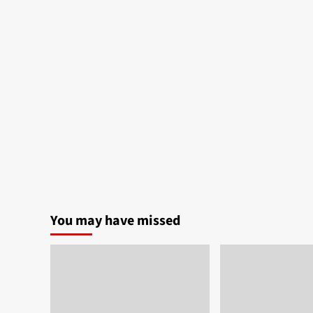
You may have missed