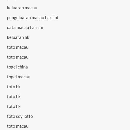
keluaran macau
pengeluaran macau hari ini
data macau hari ini
keluaran hk
toto macau
toto macau
togel china
togel macau
toto hk
toto hk
toto hk
toto sdy lotto
toto macau