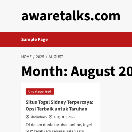
Skip
awaretalks.com
to
content
Sample Page
HOME
2025
AUGUST
Month:
August 2
Uncategorized
Situs Togel Sidney Terpercaya:
Opsi Terbaik untuk Taruhan
kholadmin
August 9, 2025
Di dalam dunia taruhan online, togel
SDY telah jadi sebagai salah satu