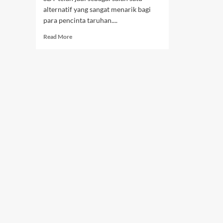
alternatif yang sangat menarik bagi
para pencinta taruhan....
Read
Read More
more
about
Situs
Togel
Sidney
Terpercaya:
Opsi
Terbaik
untuk
Taruhan