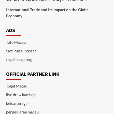
International Trade and Its Impact on the Global
Economy
ADS
Toto Macau
Slot Pulsa Indosat
togel hongkong
OFFICIAL PARTNER LINK
Togel Macau
live draw kamboja
keluaran sgp
pengeluaran macau