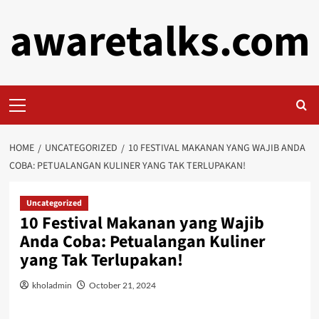
Skip
awaretalks.com
to
content
Primary
Menu
HOME
UNCATEGORIZED
10 FESTIVAL MAKANAN YANG WAJIB ANDA
COBA: PETUALANGAN KULINER YANG TAK TERLUPAKAN!
Uncategorized
10 Festival Makanan yang Wajib
Anda Coba: Petualangan Kuliner
yang Tak Terlupakan!
kholadmin
October 21, 2024