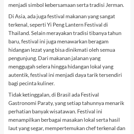
menjadi simbol kebersamaan serta tradisi Jerman.
Di Asia, ada juga festival makanan yang sangat
terkenal, seperti Yi Peng Lantern Festival di
Thailand. Selain merayakan tradisi tibanya tahun
baru, festival ini juga menawarkan beragam
hidangan lezat yang bisa dinikmati oleh semua
pengunjung. Dari makanan jalanan yang
menggugah selera hingga hidangan lokal yang
autentik, festival ini menjadi daya tarik tersendiri
bagi pecinta kuliner.
Tidak ketinggalan, di Brasil ada Festival
Gastronomi Paraty, yang setiap tahunnya menarik
perhatian banyak wisatawan. Festival ini
menampilkan berbagai masakan lokal serta hasil
laut yang segar, mempertemukan chef terkenal dan