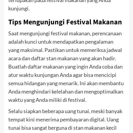
terlupakan pada festival makanan yang Anda
kunjungi.
Tips Mengunjungi Festival Makanan
Saat mengunjungi festival makanan, perencanaan
adalah kunci untuk mendapatkan pengalaman
yang maksimal. Pastikan untuk memeriksa jadwal
acara dan daftar stan makanan yang akan hadir.
Buatlah daftar makanan yang ingin Anda coba dan
atur waktu kunjungan Anda agar bisa mencicipi
semua hidangan yang menarik. Ini akan membantu
Anda menghindari kelelahan dan mengoptimalkan
waktu yang Anda miliki di festival.
Selalu siapkan beberapa uang tunai, meski banyak
tempat kini menerima pembayaran digital. Uang
tunai bisa sangat berguna di stan makanan kecil