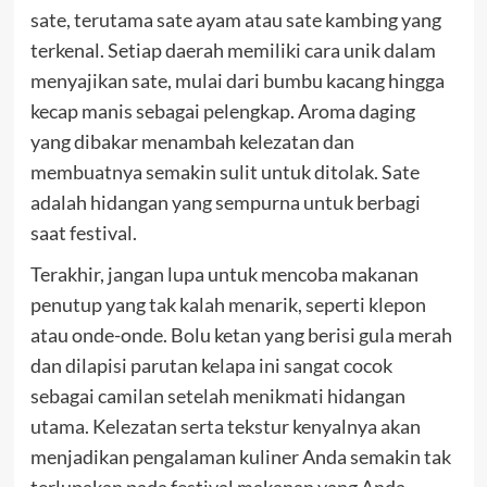
sate, terutama sate ayam atau sate kambing yang
terkenal. Setiap daerah memiliki cara unik dalam
menyajikan sate, mulai dari bumbu kacang hingga
kecap manis sebagai pelengkap. Aroma daging
yang dibakar menambah kelezatan dan
membuatnya semakin sulit untuk ditolak. Sate
adalah hidangan yang sempurna untuk berbagi
saat festival.
Terakhir, jangan lupa untuk mencoba makanan
penutup yang tak kalah menarik, seperti klepon
atau onde-onde. Bolu ketan yang berisi gula merah
dan dilapisi parutan kelapa ini sangat cocok
sebagai camilan setelah menikmati hidangan
utama. Kelezatan serta tekstur kenyalnya akan
menjadikan pengalaman kuliner Anda semakin tak