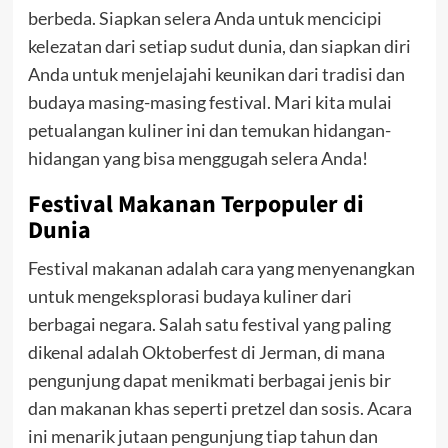
berbeda. Siapkan selera Anda untuk mencicipi
kelezatan dari setiap sudut dunia, dan siapkan diri
Anda untuk menjelajahi keunikan dari tradisi dan
budaya masing-masing festival. Mari kita mulai
petualangan kuliner ini dan temukan hidangan-
hidangan yang bisa menggugah selera Anda!
Festival Makanan Terpopuler di
Dunia
Festival makanan adalah cara yang menyenangkan
untuk mengeksplorasi budaya kuliner dari
berbagai negara. Salah satu festival yang paling
dikenal adalah Oktoberfest di Jerman, di mana
pengunjung dapat menikmati berbagai jenis bir
dan makanan khas seperti pretzel dan sosis. Acara
ini menarik jutaan pengunjung tiap tahun dan