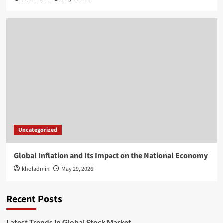
Uncategorized
Global Inflation and Its Impact on the National Economy
kholadmin
May 29, 2026
Recent Posts
Latest Trends in Global Stock Market