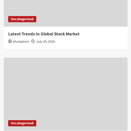
Uncategorized
Latest Trends in Global Stock Market
kholadmin
July 30, 2026
Uncategorized