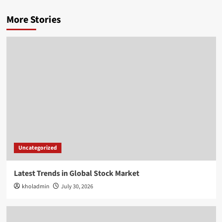
More Stories
Uncategorized
Latest Trends in Global Stock Market
kholadmin
July 30, 2026