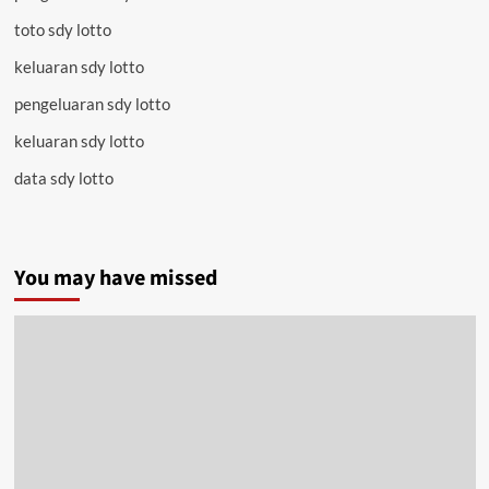
toto sdy lotto
keluaran sdy lotto
pengeluaran sdy lotto
keluaran sdy lotto
data sdy lotto
You may have missed