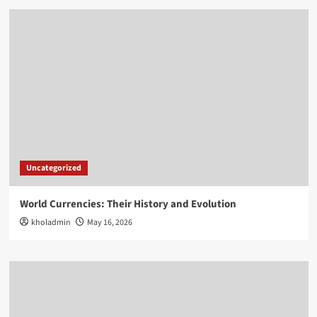
Uncategorized
World Currencies: Their History and Evolution
kholadmin
May 16, 2026