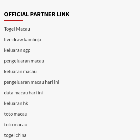
OFFICIAL PARTNER LINK
Togel Macau
live draw kamboja
keluaran sgp
pengeluaran macau
keluaran macau
pengeluaran macau hari ini
data macau hari ini
keluaran hk
toto macau
toto macau
togel china