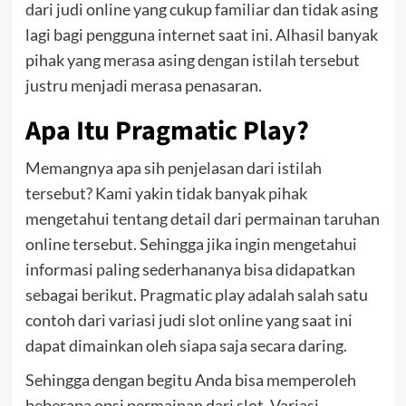
dari judi online yang cukup familiar dan tidak asing
lagi bagi pengguna internet saat ini. Alhasil banyak
pihak yang merasa asing dengan istilah tersebut
justru menjadi merasa penasaran.
Apa Itu Pragmatic Play?
Memangnya apa sih penjelasan dari istilah
tersebut? Kami yakin tidak banyak pihak
mengetahui tentang detail dari permainan taruhan
online tersebut. Sehingga jika ingin mengetahui
informasi paling sederhananya bisa didapatkan
sebagai berikut. Pragmatic play adalah salah satu
contoh dari variasi judi slot online yang saat ini
dapat dimainkan oleh siapa saja secara daring.
Sehingga dengan begitu Anda bisa memperoleh
beberapa opsi permainan dari slot. Variasi