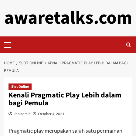
Skip
awaretalks.com
to
content
Primary
Menu
HOME
SLOT ONLINE
KENALI PRAGMATIC PLAY LEBIH DALAM BAGI
PEMULA
Slot Online
Kenali Pragmatic Play Lebih dalam
bagi Pemula
kholadmin
October 4, 2021
Pragmatic play merupakan salah satu permainan