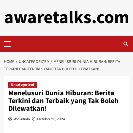
Skip
awaretalks.com
to
content
Primary
Menu
HOME
UNCATEGORIZED
MENELUSURI DUNIA HIBURAN: BERITA
TERKINI DAN TERBAIK YANG TAK BOLEH DILEWATKAN!
Uncategorized
Menelusuri Dunia Hiburan: Berita
Terkini dan Terbaik yang Tak Boleh
Dilewatkan!
kholadmin
October 23, 2024