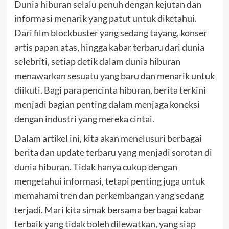
Dunia hiburan selalu penuh dengan kejutan dan
informasi menarik yang patut untuk diketahui.
Dari film blockbuster yang sedang tayang, konser
artis papan atas, hingga kabar terbaru dari dunia
selebriti, setiap detik dalam dunia hiburan
menawarkan sesuatu yang baru dan menarik untuk
diikuti. Bagi para pencinta hiburan, berita terkini
menjadi bagian penting dalam menjaga koneksi
dengan industri yang mereka cintai.
Dalam artikel ini, kita akan menelusuri berbagai
berita dan update terbaru yang menjadi sorotan di
dunia hiburan. Tidak hanya cukup dengan
mengetahui informasi, tetapi penting juga untuk
memahami tren dan perkembangan yang sedang
terjadi. Mari kita simak bersama berbagai kabar
terbaik yang tidak boleh dilewatkan, yang siap