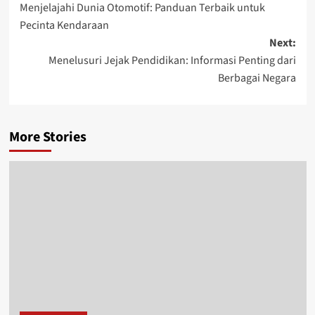
Menjelajahi Dunia Otomotif: Panduan Terbaik untuk
navigation
Pecinta Kendaraan
Next:
Menelusuri Jejak Pendidikan: Informasi Penting dari
Berbagai Negara
More Stories