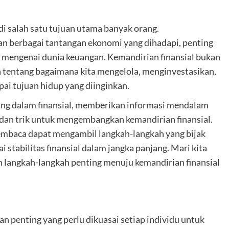
di salah satu tujuan utama banyak orang.
n berbagai tantangan ekonomi yang dihadapi, penting
 mengenai dunia keuangan. Kemandirian finansial bukan
a tentang bagaimana kita mengelola, menginvestasikan,
i tujuan hidup yang diinginkan.
ting dalam finansial, memberikan informasi mendalam
ps dan trik untuk mengembangkan kemandirian finansial.
mbaca dapat mengambil langkah-langkah yang bijak
stabilitas finansial dalam jangka panjang. Mari kita
 langkah-langkah penting menuju kemandirian finansial
n penting yang perlu dikuasai setiap individu untuk