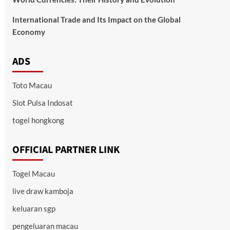
International Trade and Its Impact on the Global
Economy
ADS
Toto Macau
Slot Pulsa Indosat
togel hongkong
OFFICIAL PARTNER LINK
Togel Macau
live draw kamboja
keluaran sgp
pengeluaran macau