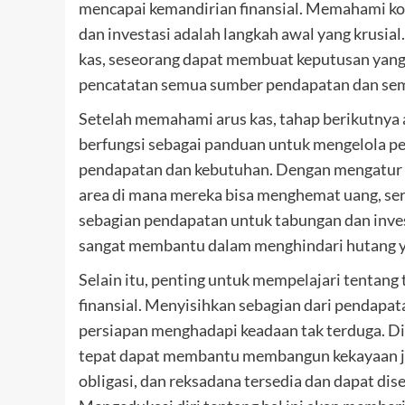
mencapai kemandirian finansial. Memahami kon
dan investasi adalah langkah awal yang krusi
kas, seseorang dapat membuat keputusan yang 
pencatatan semua sumber pendapatan dan sem
Setelah memahami arus kas, tahap berikutny
berfungsi sebagai panduan untuk mengelola 
pendapatan dan kebutuhan. Dengan mengatur a
area di mana mereka bisa menghemat uang, se
sebagian pendapatan untuk tabungan dan invest
sangat membantu dalam menghindari hutang ya
Selain itu, penting untuk mempelajari tentan
finansial. Menyisihkan sebagian dari pendapat
persiapan menghadapi keadaan tak terduga. Di 
tepat dapat membantu membangun kekayaan jan
obligasi, dan reksadana tersedia dan dapat dis