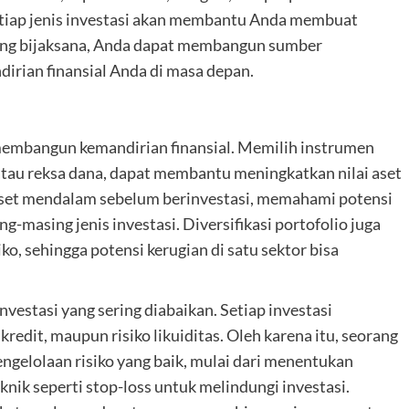
etiap jenis investasi akan membantu Anda membuat
 yang bijaksana, Anda dapat membangun sumber
rian finansial Anda di masa depan.
 membangun kemandirian finansial. Memilih instrumen
, atau reksa dana, dapat membantu meningkatkan nilai aset
riset mendalam sebelum berinvestasi, memahami potensi
ng-masing jenis investasi. Diversifikasi portofolio juga
ko, sehingga potensi kerugian di satu sektor bisa
nvestasi yang sering diabaikan. Setiap investasi
 kredit, maupun risiko likuiditas. Oleh karena itu, seorang
engelolaan risiko yang baik, mulai dari menentukan
knik seperti stop-loss untuk melindungi investasi.