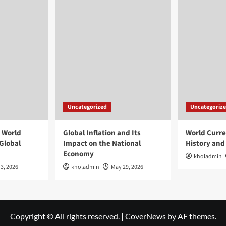
Uncategorized
Uncategoriz
e World
Global Inflation and Its
World Curre
Global
Impact on the National
History and
Economy
kholadmin
 3, 2026
kholadmin
May 29, 2026
Copyright © All rights reserved.
|
CoverNews
by AF themes.