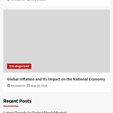
Uncategorized
Global Inflation and Its Impact on the National Economy
kholadmin
May 29, 2026
Recent Posts
Latest Trends in Global Stock Market