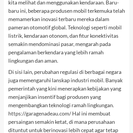
kita melihat dan menggunakan kendaraan. Baru-
baru ini, beberapa produsen mobil terkemuka telah
memamerkan inovasi terbaru mereka dalam
pameran otomotif global. Teknologi seperti mobil
listrik, kendaraan otonom, dan fitur konektivitas
semakin mendominasi pasar, mengarah pada
pengalaman berkendara yang lebih ramah
lingkungan dan aman.
Di sisi lain, perubahan regulasi di berbagai negara
juga memengaruhi lanskap industri mobil. Banyak
pemerintah yang kini menerapkan kebijakan yang
menjanjikan insentif bagi produsen yang
mengembangkan teknologi ramah lingkungan.
https://garagenadeau.com/
Hal ini membuat
persaingan semakin ketat, di mana perusahaan
dituntut untuk berinovasi lebih cepat agar tetap