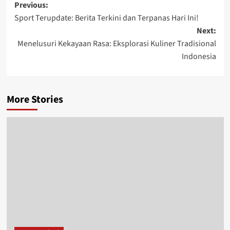
Post
Previous:
Sport Terupdate: Berita Terkini dan Terpanas Hari Ini!
navigation
Next:
Menelusuri Kekayaan Rasa: Eksplorasi Kuliner Tradisional
Indonesia
More Stories