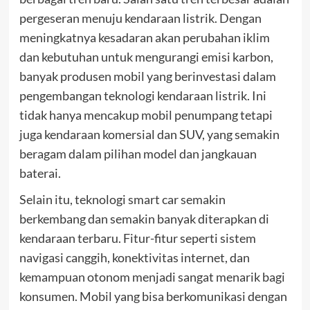
pergeseran menuju kendaraan listrik. Dengan
meningkatnya kesadaran akan perubahan iklim
dan kebutuhan untuk mengurangi emisi karbon,
banyak produsen mobil yang berinvestasi dalam
pengembangan teknologi kendaraan listrik. Ini
tidak hanya mencakup mobil penumpang tetapi
juga kendaraan komersial dan SUV, yang semakin
beragam dalam pilihan model dan jangkauan
baterai.
Selain itu, teknologi smart car semakin
berkembang dan semakin banyak diterapkan di
kendaraan terbaru. Fitur-fitur seperti sistem
navigasi canggih, konektivitas internet, dan
kemampuan otonom menjadi sangat menarik bagi
konsumen. Mobil yang bisa berkomunikasi dengan