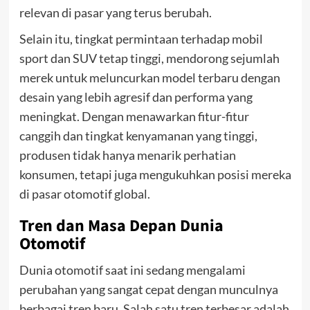
relevan di pasar yang terus berubah.
Selain itu, tingkat permintaan terhadap mobil
sport dan SUV tetap tinggi, mendorong sejumlah
merek untuk meluncurkan model terbaru dengan
desain yang lebih agresif dan performa yang
meningkat. Dengan menawarkan fitur-fitur
canggih dan tingkat kenyamanan yang tinggi,
produsen tidak hanya menarik perhatian
konsumen, tetapi juga mengukuhkan posisi mereka
di pasar otomotif global.
Tren dan Masa Depan Dunia
Otomotif
Dunia otomotif saat ini sedang mengalami
perubahan yang sangat cepat dengan munculnya
berbagai tren baru. Salah satu tren terbesar adalah