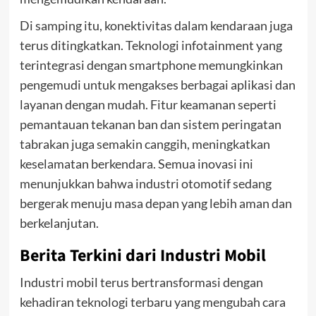
Di samping itu, konektivitas dalam kendaraan juga
terus ditingkatkan. Teknologi infotainment yang
terintegrasi dengan smartphone memungkinkan
pengemudi untuk mengakses berbagai aplikasi dan
layanan dengan mudah. Fitur keamanan seperti
pemantauan tekanan ban dan sistem peringatan
tabrakan juga semakin canggih, meningkatkan
keselamatan berkendara. Semua inovasi ini
menunjukkan bahwa industri otomotif sedang
bergerak menuju masa depan yang lebih aman dan
berkelanjutan.
Berita Terkini dari Industri Mobil
Industri mobil terus bertransformasi dengan
kehadiran teknologi terbaru yang mengubah cara