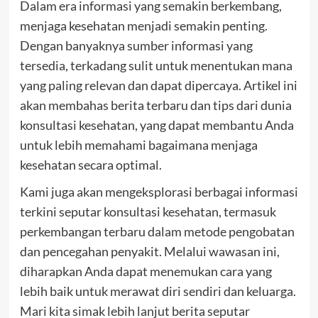
Dalam era informasi yang semakin berkembang,
menjaga kesehatan menjadi semakin penting.
Dengan banyaknya sumber informasi yang
tersedia, terkadang sulit untuk menentukan mana
yang paling relevan dan dapat dipercaya. Artikel ini
akan membahas berita terbaru dan tips dari dunia
konsultasi kesehatan, yang dapat membantu Anda
untuk lebih memahami bagaimana menjaga
kesehatan secara optimal.
Kami juga akan mengeksplorasi berbagai informasi
terkini seputar konsultasi kesehatan, termasuk
perkembangan terbaru dalam metode pengobatan
dan pencegahan penyakit. Melalui wawasan ini,
diharapkan Anda dapat menemukan cara yang
lebih baik untuk merawat diri sendiri dan keluarga.
Mari kita simak lebih lanjut berita seputar