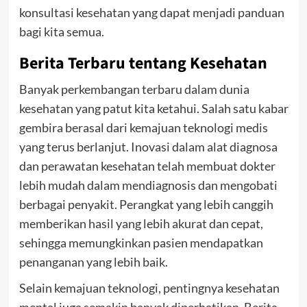
konsultasi kesehatan yang dapat menjadi panduan
bagi kita semua.
Berita Terbaru tentang Kesehatan
Banyak perkembangan terbaru dalam dunia
kesehatan yang patut kita ketahui. Salah satu kabar
gembira berasal dari kemajuan teknologi medis
yang terus berlanjut. Inovasi dalam alat diagnosa
dan perawatan kesehatan telah membuat dokter
lebih mudah dalam mendiagnosis dan mengobati
berbagai penyakit. Perangkat yang lebih canggih
memberikan hasil yang lebih akurat dan cepat,
sehingga memungkinkan pasien mendapatkan
penanganan yang lebih baik.
Selain kemajuan teknologi, pentingnya kesehatan