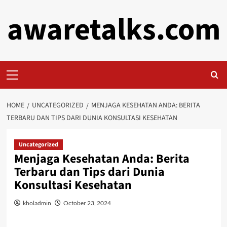
Skip
awaretalks.com
to
content
Primary
Menu
HOME
UNCATEGORIZED
MENJAGA KESEHATAN ANDA: BERITA
TERBARU DAN TIPS DARI DUNIA KONSULTASI KESEHATAN
Uncategorized
Menjaga Kesehatan Anda: Berita
Terbaru dan Tips dari Dunia
Konsultasi Kesehatan
kholadmin
October 23, 2024