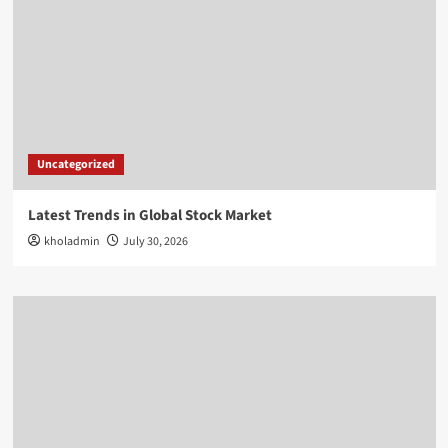
Uncategorized
Latest Trends in Global Stock Market
kholadmin
July 30, 2026