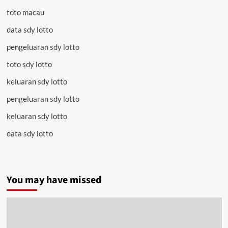
toto macau
data sdy lotto
pengeluaran sdy lotto
toto sdy lotto
keluaran sdy lotto
pengeluaran sdy lotto
keluaran sdy lotto
data sdy lotto
You may have missed