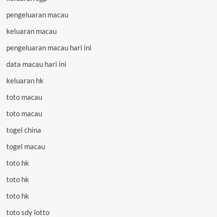
pengeluaran macau
keluaran macau
pengeluaran macau hari ini
data macau hari ini
keluaran hk
toto macau
toto macau
togel china
togel macau
toto hk
toto hk
toto hk
toto sdy lotto