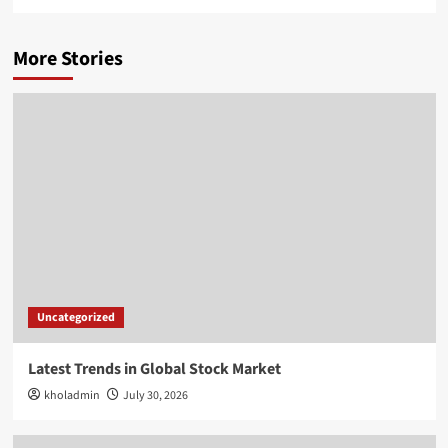
More Stories
Uncategorized
Latest Trends in Global Stock Market
kholadmin
July 30, 2026