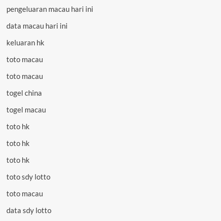
pengeluaran macau hari ini
data macau hari ini
keluaran hk
toto macau
toto macau
togel china
togel macau
toto hk
toto hk
toto hk
toto sdy lotto
toto macau
data sdy lotto