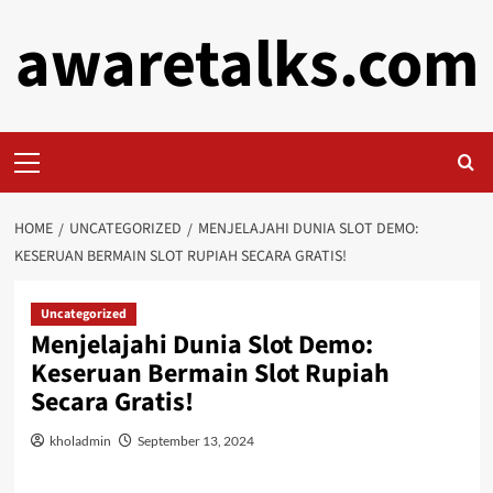
Skip
awaretalks.com
to
content
Primary
Menu
HOME
UNCATEGORIZED
MENJELAJAHI DUNIA SLOT DEMO:
KESERUAN BERMAIN SLOT RUPIAH SECARA GRATIS!
Uncategorized
Menjelajahi Dunia Slot Demo:
Keseruan Bermain Slot Rupiah
Secara Gratis!
kholadmin
September 13, 2024