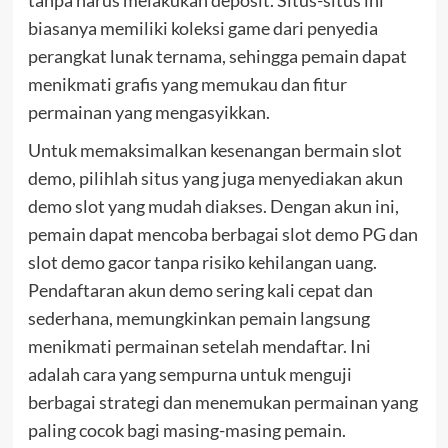
tanpa harus melakukan deposit. Situs-situs ini
biasanya memiliki koleksi game dari penyedia
perangkat lunak ternama, sehingga pemain dapat
menikmati grafis yang memukau dan fitur
permainan yang mengasyikkan.
Untuk memaksimalkan kesenangan bermain slot
demo, pilihlah situs yang juga menyediakan akun
demo slot yang mudah diakses. Dengan akun ini,
pemain dapat mencoba berbagai slot demo PG dan
slot demo gacor tanpa risiko kehilangan uang.
Pendaftaran akun demo sering kali cepat dan
sederhana, memungkinkan pemain langsung
menikmati permainan setelah mendaftar. Ini
adalah cara yang sempurna untuk menguji
berbagai strategi dan menemukan permainan yang
paling cocok bagi masing-masing pemain.