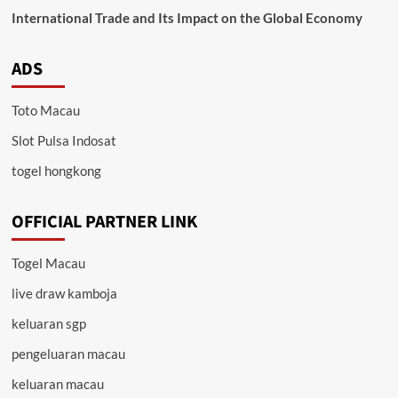
International Trade and Its Impact on the Global Economy
ADS
Toto Macau
Slot Pulsa Indosat
togel hongkong
OFFICIAL PARTNER LINK
Togel Macau
live draw kamboja
keluaran sgp
pengeluaran macau
keluaran macau