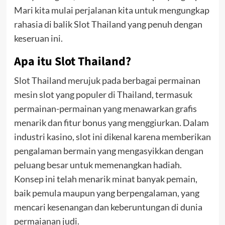
Mari kita mulai perjalanan kita untuk mengungkap
rahasia di balik Slot Thailand yang penuh dengan
keseruan ini.
Apa itu Slot Thailand?
Slot Thailand merujuk pada berbagai permainan
mesin slot yang populer di Thailand, termasuk
permainan-permainan yang menawarkan grafis
menarik dan fitur bonus yang menggiurkan. Dalam
industri kasino, slot ini dikenal karena memberikan
pengalaman bermain yang mengasyikkan dengan
peluang besar untuk memenangkan hadiah.
Konsep ini telah menarik minat banyak pemain,
baik pemula maupun yang berpengalaman, yang
mencari kesenangan dan keberuntungan di dunia
permaianan judi.