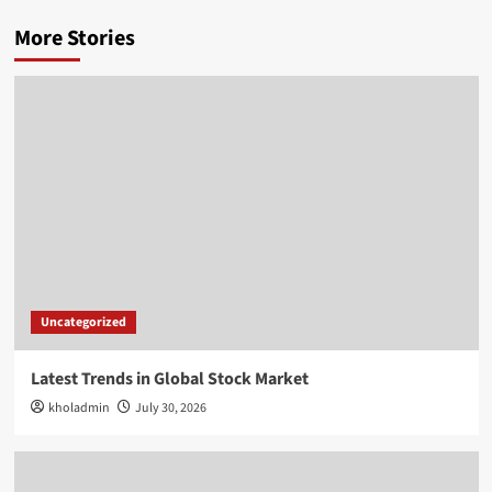
More Stories
Uncategorized
Latest Trends in Global Stock Market
kholadmin
July 30, 2026