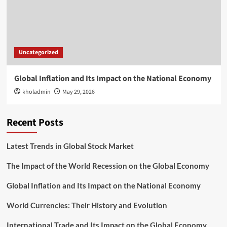
Uncategorized
Global Inflation and Its Impact on the National Economy
kholadmin
May 29, 2026
Recent Posts
Latest Trends in Global Stock Market
The Impact of the World Recession on the Global Economy
Global Inflation and Its Impact on the National Economy
World Currencies: Their History and Evolution
International Trade and Its Impact on the Global Economy