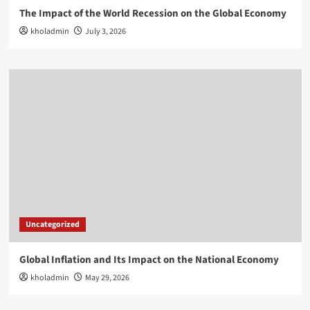
The Impact of the World Recession on the Global Economy
kholadmin
July 3, 2026
Uncategorized
Global Inflation and Its Impact on the National Economy
kholadmin
May 29, 2026