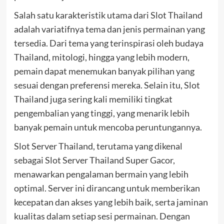
Salah satu karakteristik utama dari Slot Thailand
adalah variatifnya tema dan jenis permainan yang
tersedia. Dari tema yang terinspirasi oleh budaya
Thailand, mitologi, hingga yang lebih modern,
pemain dapat menemukan banyak pilihan yang
sesuai dengan preferensi mereka. Selain itu, Slot
Thailand juga sering kali memiliki tingkat
pengembalian yang tinggi, yang menarik lebih
banyak pemain untuk mencoba peruntungannya.
Slot Server Thailand, terutama yang dikenal
sebagai Slot Server Thailand Super Gacor,
menawarkan pengalaman bermain yang lebih
optimal. Server ini dirancang untuk memberikan
kecepatan dan akses yang lebih baik, serta jaminan
kualitas dalam setiap sesi permainan. Dengan