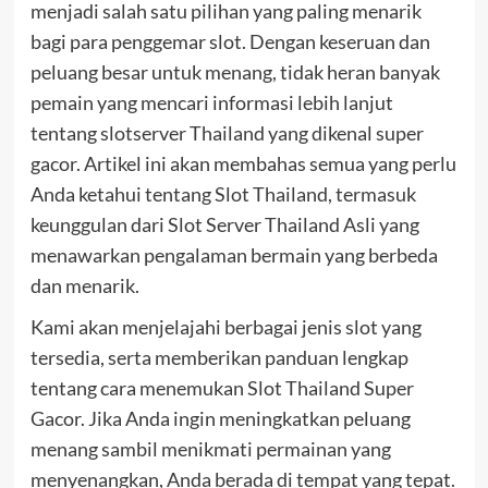
menjadi salah satu pilihan yang paling menarik
bagi para penggemar slot. Dengan keseruan dan
peluang besar untuk menang, tidak heran banyak
pemain yang mencari informasi lebih lanjut
tentang slotserver Thailand yang dikenal super
gacor. Artikel ini akan membahas semua yang perlu
Anda ketahui tentang Slot Thailand, termasuk
keunggulan dari Slot Server Thailand Asli yang
menawarkan pengalaman bermain yang berbeda
dan menarik.
Kami akan menjelajahi berbagai jenis slot yang
tersedia, serta memberikan panduan lengkap
tentang cara menemukan Slot Thailand Super
Gacor. Jika Anda ingin meningkatkan peluang
menang sambil menikmati permainan yang
menyenangkan, Anda berada di tempat yang tepat.