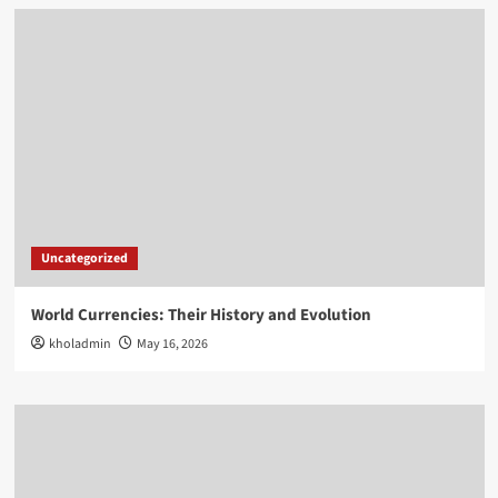
Uncategorized
World Currencies: Their History and Evolution
kholadmin
May 16, 2026