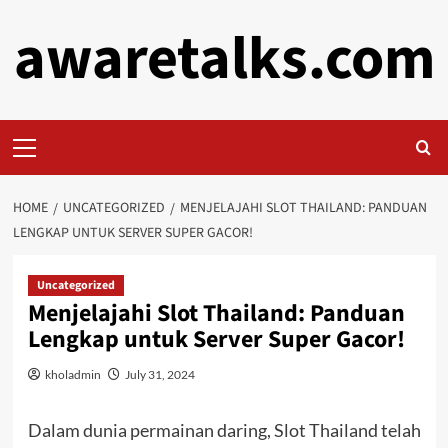
Skip
awaretalks.com
to
content
Primary
Menu
HOME
UNCATEGORIZED
MENJELAJAHI SLOT THAILAND: PANDUAN
LENGKAP UNTUK SERVER SUPER GACOR!
Uncategorized
Menjelajahi Slot Thailand: Panduan
Lengkap untuk Server Super Gacor!
kholadmin
July 31, 2024
Dalam dunia permainan daring, Slot Thailand telah