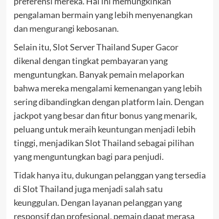
preferensi mereka. Hal ini memungkinkan
pengalaman bermain yang lebih menyenangkan
dan mengurangi kebosanan.
Selain itu, Slot Server Thailand Super Gacor
dikenal dengan tingkat pembayaran yang
menguntungkan. Banyak pemain melaporkan
bahwa mereka mengalami kemenangan yang lebih
sering dibandingkan dengan platform lain. Dengan
jackpot yang besar dan fitur bonus yang menarik,
peluang untuk meraih keuntungan menjadi lebih
tinggi, menjadikan Slot Thailand sebagai pilihan
yang menguntungkan bagi para penjudi.
Tidak hanya itu, dukungan pelanggan yang tersedia
di Slot Thailand juga menjadi salah satu
keunggulan. Dengan layanan pelanggan yang
responsif dan profesional, pemain dapat merasa