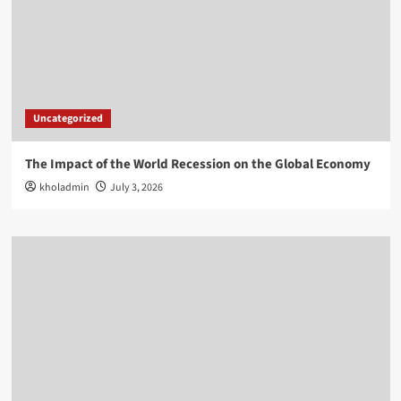
Uncategorized
The Impact of the World Recession on the Global Economy
kholadmin
July 3, 2026