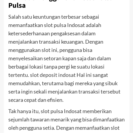
Pulsa
Salah satu keuntungan terbesar sebagai
memanfaatkan slot pulsa Indosat adalah
ketersederhanaan pengaksesan dalam
menjalankan transaksi keuangan. Dengan
menggunakan slot ini, pengguna bisa
menyelesaikan setoran kapan saja dan dalam
berbagai lokasi tanpa pergi ke suatu lokasi
tertentu.
slot deposit indosat
Hal ini sangat
memudahkan, terutama bagi mereka yang sibuk
serta ingin sekali menjalankan transaksi tersebut
secara cepat dan efisien.
Tak hanya itu, slot pulsa Indosat memberikan
sejumlah tawaran menarik yang bisa dimanfaatkan
oleh pengguna setia. Dengan memanfaatkan slot