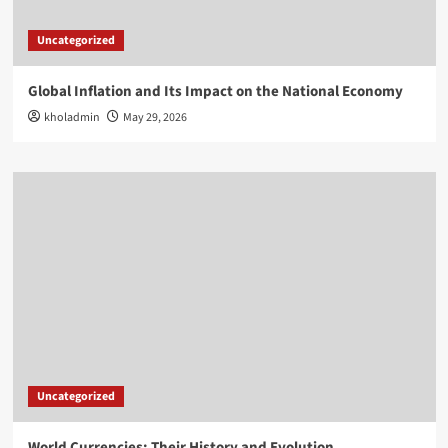
Uncategorized
Global Inflation and Its Impact on the National Economy
kholadmin
May 29, 2026
Uncategorized
World Currencies: Their History and Evolution