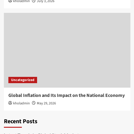
kholadmin
July 3, 2026
Uncategorized
Global Inflation and Its Impact on the National Economy
kholadmin
May 29, 2026
Recent Posts