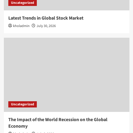
Uncategorized
Latest Trends in Global Stock Market
kholadmin
July 30, 2026
Uncategorized
The Impact of the World Recession on the Global
Economy