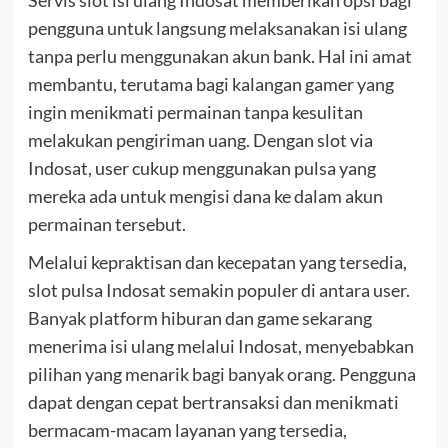
Servis slot isi ulang Indosat memberikan opsi bagi
pengguna untuk langsung melaksanakan isi ulang
tanpa perlu menggunakan akun bank. Hal ini amat
membantu, terutama bagi kalangan gamer yang
ingin menikmati permainan tanpa kesulitan
melakukan pengiriman uang. Dengan slot via
Indosat, user cukup menggunakan pulsa yang
mereka ada untuk mengisi dana ke dalam akun
permainan tersebut.
Melalui kepraktisan dan kecepatan yang tersedia,
slot pulsa Indosat semakin populer di antara user.
Banyak platform hiburan dan game sekarang
menerima isi ulang melalui Indosat, menyebabkan
pilihan yang menarik bagi banyak orang. Pengguna
dapat dengan cepat bertransaksi dan menikmati
bermacam-macam layanan yang tersedia,