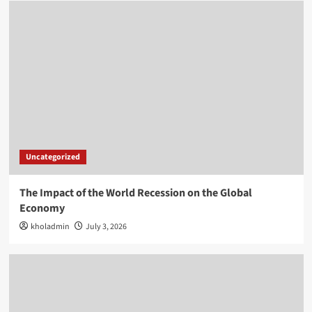
Uncategorized
The Impact of the World Recession on the Global
Economy
kholadmin
July 3, 2026