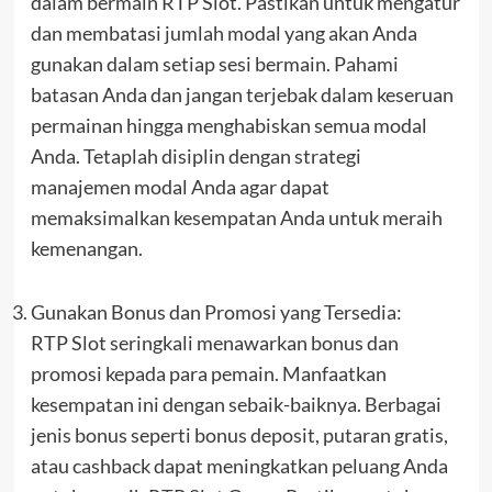
dalam bermain RTP Slot. Pastikan untuk mengatur
dan membatasi jumlah modal yang akan Anda
gunakan dalam setiap sesi bermain. Pahami
batasan Anda dan jangan terjebak dalam keseruan
permainan hingga menghabiskan semua modal
Anda. Tetaplah disiplin dengan strategi
manajemen modal Anda agar dapat
memaksimalkan kesempatan Anda untuk meraih
kemenangan.
Gunakan Bonus dan Promosi yang Tersedia:
RTP Slot seringkali menawarkan bonus dan
promosi kepada para pemain. Manfaatkan
kesempatan ini dengan sebaik-baiknya. Berbagai
jenis bonus seperti bonus deposit, putaran gratis,
atau cashback dapat meningkatkan peluang Anda