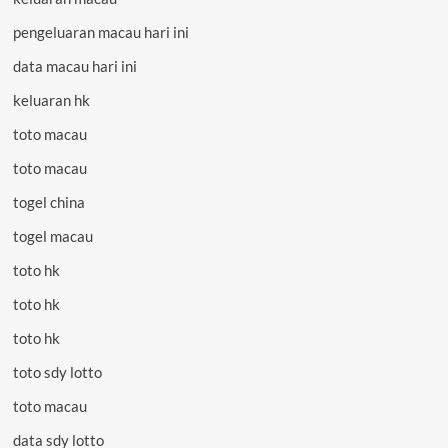
pengeluaran macau hari ini
data macau hari ini
keluaran hk
toto macau
toto macau
togel china
togel macau
toto hk
toto hk
toto hk
toto sdy lotto
toto macau
data sdy lotto