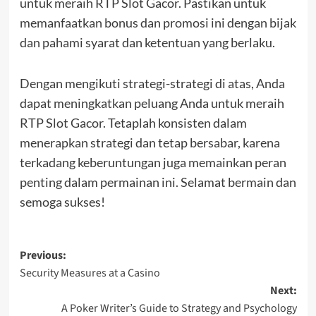
untuk meraih RTP Slot Gacor. Pastikan untuk
memanfaatkan bonus dan promosi ini dengan bijak
dan pahami syarat dan ketentuan yang berlaku.
Dengan mengikuti strategi-strategi di atas, Anda
dapat meningkatkan peluang Anda untuk meraih
RTP Slot Gacor. Tetaplah konsisten dalam
menerapkan strategi dan tetap bersabar, karena
terkadang keberuntungan juga memainkan peran
penting dalam permainan ini. Selamat bermain dan
semoga sukses!
Post
Previous:
Security Measures at a Casino
navigation
Next:
A Poker Writer’s Guide to Strategy and Psychology