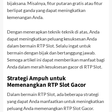
bijaksana. Misalnya, fitur putaran gratis atau fitur
berlipat ganda yang dapat meningkatkan
kemenangan Anda.
Dengan menerapkan teknik-teknik di atas, Anda
dapat meningkatkan peluang kesuksesan Anda
dalam bermain RTP Slot. Selalu ingat untuk
bermain dengan bijak dan bertanggung jawab.
Semoga artikel ini dapat memberikan manfaat bagi
Anda dalam meraih kesuksesan gacor di RTP Slot.
Strategi Ampuh untuk
Memenangkan RTP Slot Gacor
Dalam bermain RTP Slot, ada beberapa strategi
yang dapat Anda manfaatkan untuk meningkatkan
peluang Anda memenangkan RTP Slot Gacor.