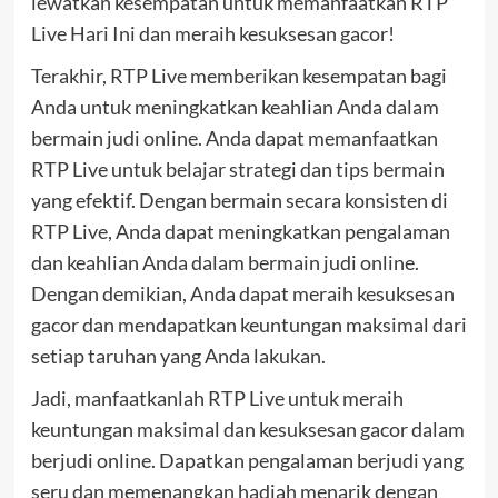
lewatkan kesempatan untuk memanfaatkan RTP
Live Hari Ini dan meraih kesuksesan gacor!
Terakhir, RTP Live memberikan kesempatan bagi
Anda untuk meningkatkan keahlian Anda dalam
bermain judi online. Anda dapat memanfaatkan
RTP Live untuk belajar strategi dan tips bermain
yang efektif. Dengan bermain secara konsisten di
RTP Live, Anda dapat meningkatkan pengalaman
dan keahlian Anda dalam bermain judi online.
Dengan demikian, Anda dapat meraih kesuksesan
gacor dan mendapatkan keuntungan maksimal dari
setiap taruhan yang Anda lakukan.
Jadi, manfaatkanlah RTP Live untuk meraih
keuntungan maksimal dan kesuksesan gacor dalam
berjudi online. Dapatkan pengalaman berjudi yang
seru dan memenangkan hadiah menarik dengan