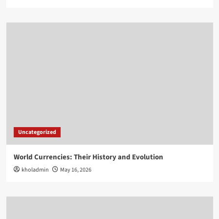
Uncategorized
World Currencies: Their History and Evolution
kholadmin
May 16, 2026