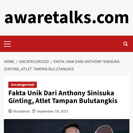
Skip
awaretalks.com
to
content
Primary
Menu
HOME
UNCATEGORIZED
FAKTA UNIK DARI ANTHONY SINISUKA
GINTING, ATLET TAMPAN BULUTANGKIS
Uncategorized
Fakta Unik Dari Anthony Sinisuka
Ginting, Atlet Tampan Bulutangkis
kholadmin
September 18, 2021