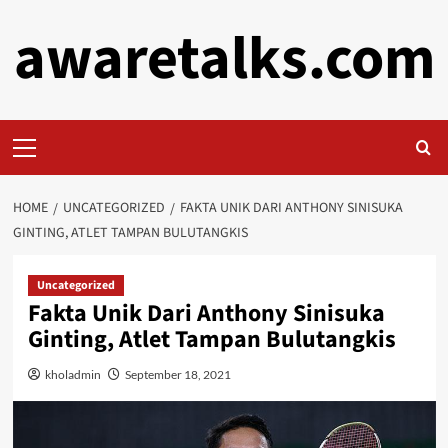
Skip
awaretalks.com
to
content
Primary
Menu
HOME
UNCATEGORIZED
FAKTA UNIK DARI ANTHONY SINISUKA
GINTING, ATLET TAMPAN BULUTANGKIS
Uncategorized
Fakta Unik Dari Anthony Sinisuka
Ginting, Atlet Tampan Bulutangkis
kholadmin
September 18, 2021