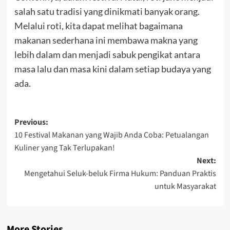
salah satu tradisi yang dinikmati banyak orang.
Melalui roti, kita dapat melihat bagaimana
makanan sederhana ini membawa makna yang
lebih dalam dan menjadi sabuk pengikat antara
masa lalu dan masa kini dalam setiap budaya yang
ada.
Post
Previous:
10 Festival Makanan yang Wajib Anda Coba: Petualangan
navigation
Kuliner yang Tak Terlupakan!
Next:
Mengetahui Seluk-beluk Firma Hukum: Panduan Praktis
untuk Masyarakat
More Stories