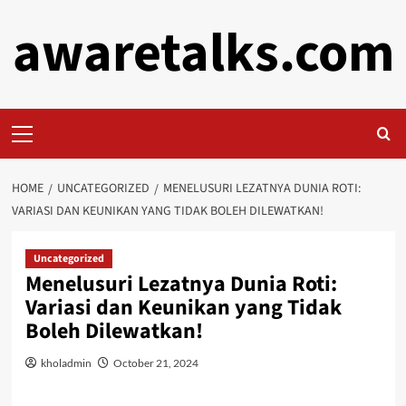
Skip
awaretalks.com
to
content
Primary
Menu
HOME
UNCATEGORIZED
MENELUSURI LEZATNYA DUNIA ROTI:
VARIASI DAN KEUNIKAN YANG TIDAK BOLEH DILEWATKAN!
Uncategorized
Menelusuri Lezatnya Dunia Roti:
Variasi dan Keunikan yang Tidak
Boleh Dilewatkan!
kholadmin
October 21, 2024