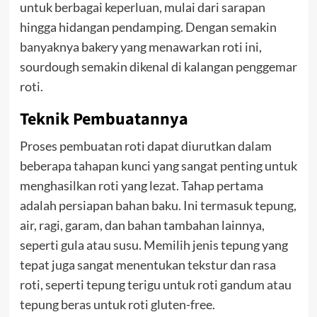
untuk berbagai keperluan, mulai dari sarapan
hingga hidangan pendamping. Dengan semakin
banyaknya bakery yang menawarkan roti ini,
sourdough semakin dikenal di kalangan penggemar
roti.
Teknik Pembuatannya
Proses pembuatan roti dapat diurutkan dalam
beberapa tahapan kunci yang sangat penting untuk
menghasilkan roti yang lezat. Tahap pertama
adalah persiapan bahan baku. Ini termasuk tepung,
air, ragi, garam, dan bahan tambahan lainnya,
seperti gula atau susu. Memilih jenis tepung yang
tepat juga sangat menentukan tekstur dan rasa
roti, seperti tepung terigu untuk roti gandum atau
tepung beras untuk roti gluten-free.