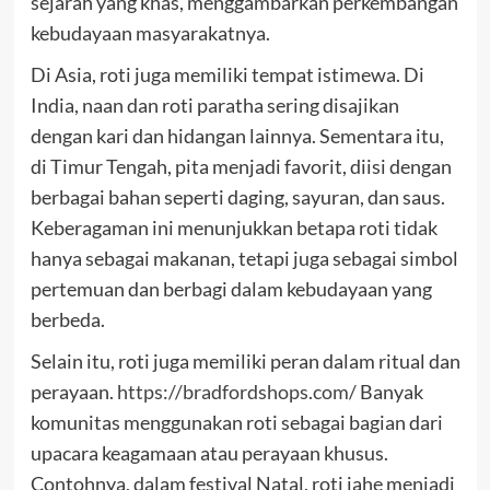
sejarah yang khas, menggambarkan perkembangan
kebudayaan masyarakatnya.
Di Asia, roti juga memiliki tempat istimewa. Di
India, naan dan roti paratha sering disajikan
dengan kari dan hidangan lainnya. Sementara itu,
di Timur Tengah, pita menjadi favorit, diisi dengan
berbagai bahan seperti daging, sayuran, dan saus.
Keberagaman ini menunjukkan betapa roti tidak
hanya sebagai makanan, tetapi juga sebagai simbol
pertemuan dan berbagi dalam kebudayaan yang
berbeda.
Selain itu, roti juga memiliki peran dalam ritual dan
perayaan.
https://bradfordshops.com/
Banyak
komunitas menggunakan roti sebagai bagian dari
upacara keagamaan atau perayaan khusus.
Contohnya, dalam festival Natal, roti jahe menjadi