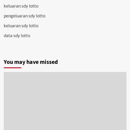
keluaran sdy lotto
pengeluaran sdy lotto
keluaran sdy lotto
data sdy lotto
You may have missed