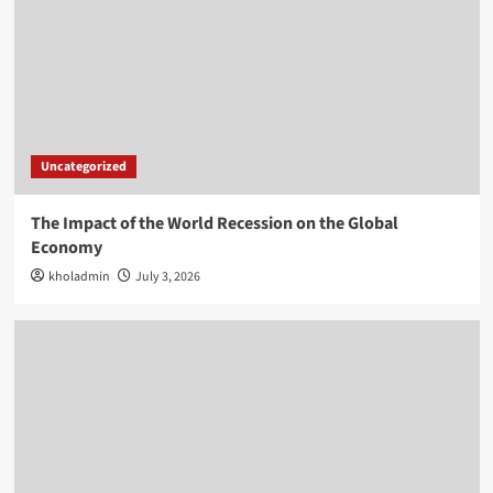
Uncategorized
The Impact of the World Recession on the Global
Economy
kholadmin
July 3, 2026