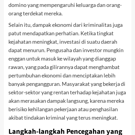
domino yang mempengaruhi keluarga dan orang-
orang terdekat mereka.
Selain itu, dampak ekonomi dari kriminalitas juga
patut mendapatkan perhatian. Ketika tingkat
kejahatan meningkat, investasi di suatu daerah
dapat menurun. Pengusaha dan investor mungkin
enggan untuk masuk ke wilayah yang dianggap
rawan, yang pada gilirannya dapat menghambat
pertumbuhan ekonomi dan menciptakan lebih
banyak pengangguran. Masyarakat yang bekerja di
sektor-sektor yang rentan terhadap kejahatan juga
akan merasakan dampak langsung, karena mereka
berisiko kehilangan pekerjaan atau penghasilan
akibat tindakan kriminal yang terus meningkat.
Langkah-langkah Pencegahan yang