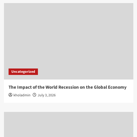
Uncategorized
The Impact of the World Recession on the Global Economy
kholadmin
July 3, 2026