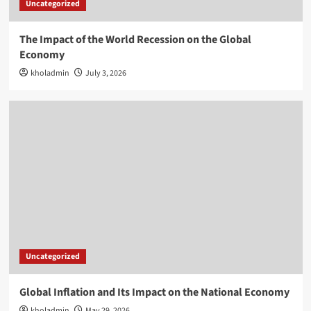
Uncategorized
The Impact of the World Recession on the Global
Economy
kholadmin
July 3, 2026
Uncategorized
Global Inflation and Its Impact on the National Economy
kholadmin
May 29, 2026