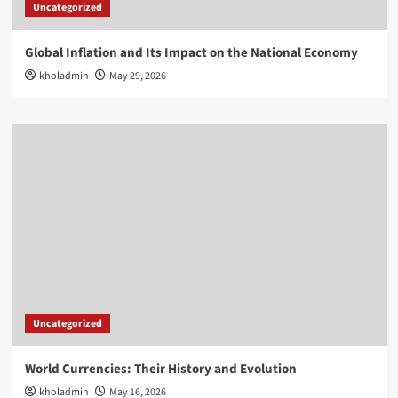
Uncategorized
Global Inflation and Its Impact on the National Economy
kholadmin
May 29, 2026
Uncategorized
World Currencies: Their History and Evolution
kholadmin
May 16, 2026