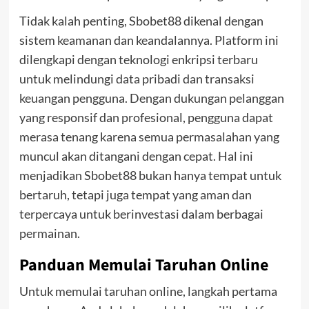
Tidak kalah penting, Sbobet88 dikenal dengan
sistem keamanan dan keandalannya. Platform ini
dilengkapi dengan teknologi enkripsi terbaru
untuk melindungi data pribadi dan transaksi
keuangan pengguna. Dengan dukungan pelanggan
yang responsif dan profesional, pengguna dapat
merasa tenang karena semua permasalahan yang
muncul akan ditangani dengan cepat. Hal ini
menjadikan Sbobet88 bukan hanya tempat untuk
bertaruh, tetapi juga tempat yang aman dan
terpercaya untuk berinvestasi dalam berbagai
permainan.
Panduan Memulai Taruhan Online
Untuk memulai taruhan online, langkah pertama