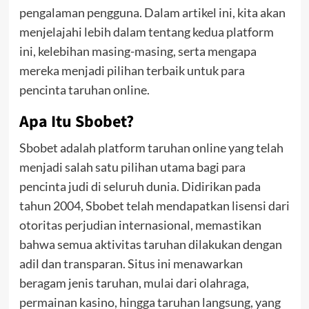
pengalaman pengguna. Dalam artikel ini, kita akan
menjelajahi lebih dalam tentang kedua platform
ini, kelebihan masing-masing, serta mengapa
mereka menjadi pilihan terbaik untuk para
pencinta taruhan online.
Apa Itu Sbobet?
Sbobet adalah platform taruhan online yang telah
menjadi salah satu pilihan utama bagi para
pencinta judi di seluruh dunia. Didirikan pada
tahun 2004, Sbobet telah mendapatkan lisensi dari
otoritas perjudian internasional, memastikan
bahwa semua aktivitas taruhan dilakukan dengan
adil dan transparan. Situs ini menawarkan
beragam jenis taruhan, mulai dari olahraga,
permainan kasino, hingga taruhan langsung, yang