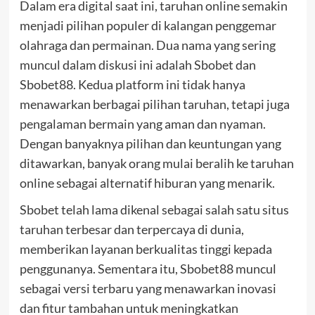
Dalam era digital saat ini, taruhan online semakin
menjadi pilihan populer di kalangan penggemar
olahraga dan permainan. Dua nama yang sering
muncul dalam diskusi ini adalah Sbobet dan
Sbobet88. Kedua platform ini tidak hanya
menawarkan berbagai pilihan taruhan, tetapi juga
pengalaman bermain yang aman dan nyaman.
Dengan banyaknya pilihan dan keuntungan yang
ditawarkan, banyak orang mulai beralih ke taruhan
online sebagai alternatif hiburan yang menarik.
Sbobet telah lama dikenal sebagai salah satu situs
taruhan terbesar dan terpercaya di dunia,
memberikan layanan berkualitas tinggi kepada
penggunanya. Sementara itu, Sbobet88 muncul
sebagai versi terbaru yang menawarkan inovasi
dan fitur tambahan untuk meningkatkan