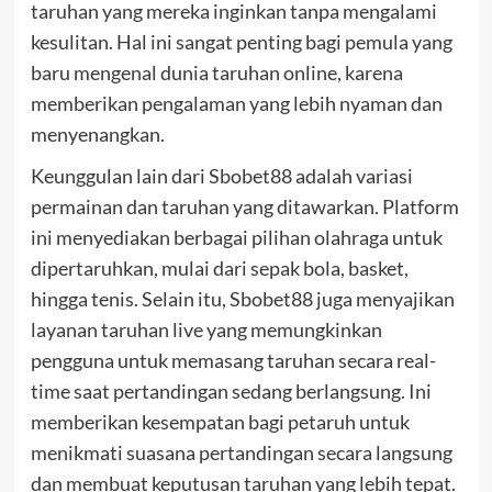
taruhan yang mereka inginkan tanpa mengalami
kesulitan. Hal ini sangat penting bagi pemula yang
baru mengenal dunia taruhan online, karena
memberikan pengalaman yang lebih nyaman dan
menyenangkan.
Keunggulan lain dari Sbobet88 adalah variasi
permainan dan taruhan yang ditawarkan. Platform
ini menyediakan berbagai pilihan olahraga untuk
dipertaruhkan, mulai dari sepak bola, basket,
hingga tenis. Selain itu, Sbobet88 juga menyajikan
layanan taruhan live yang memungkinkan
pengguna untuk memasang taruhan secara real-
time saat pertandingan sedang berlangsung. Ini
memberikan kesempatan bagi petaruh untuk
menikmati suasana pertandingan secara langsung
dan membuat keputusan taruhan yang lebih tepat.