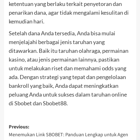
ketentuan yang berlaku terkait penyetoran dan
penarikan dana, agar tidak mengalami kesulitan di
kemudian hari.
Setelah dana Anda tersedia, Anda bisa mulai
menjelajahi berbagai jenis taruhan yang
ditawarkan. Baik itu taruhan olahraga, permainan
kasino, atau jenis permainan lainnya, pastikan
untuk melakukan riset dan memahami odds yang
ada. Dengan strategi yang tepat dan pengelolaan
bankroll yang baik, Anda dapat meningkatkan
peluang Anda untuk sukses dalam taruhan online
di Sbobet dan Sbobet88.
Post
Previous:
Menemukan Link SBOBET: Panduan Lengkap untuk Agen
navigation