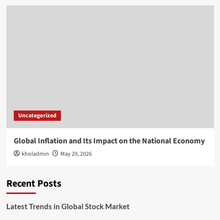
Uncategorized
Global Inflation and Its Impact on the National Economy
kholadmin
May 29, 2026
Recent Posts
Latest Trends in Global Stock Market