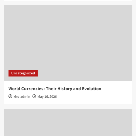
Uncategorized
World Currencies: Their History and Evolution
kholadmin
May 16, 2026