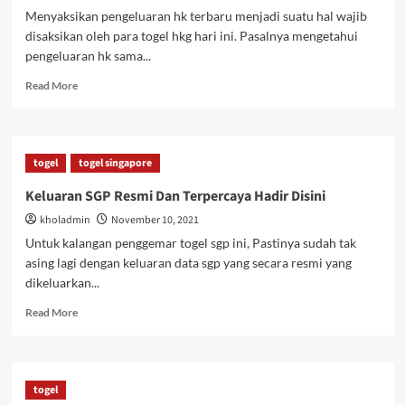
Diakses
Menyaksikan pengeluaran hk terbaru menjadi suatu hal wajib
disaksikan oleh para togel hkg hari ini. Pasalnya mengetahui
pengeluaran hk sama...
Read
Read More
more
about
Pengeluaran
HK
togel
togel singapore
Wajib
Disaksikan
Keluaran SGP Resmi Dan Terpercaya Hadir Disini
Oleh
kholadmin
November 10, 2021
Pemain
Togel
Untuk kalangan penggemar togel sgp ini, Pastinya sudah tak
HKG
asing lagi dengan keluaran data sgp yang secara resmi yang
Hari
dikeluarkan...
Ini
Read
Read More
more
about
Keluaran
SGP
togel
Resmi