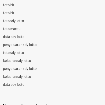
toto hk
toto hk
toto sdy lotto
toto macau
data sdy lotto
pengeluaran sdy lotto
toto sdy lotto
keluaran sdy lotto
pengeluaran sdy lotto
keluaran sdy lotto
data sdy lotto