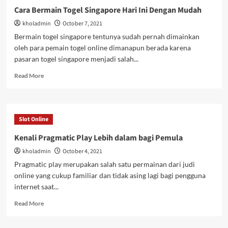
Dan
Cara Bermain Togel Singapore Hari Ini Dengan Mudah
Terpercaya
kholadmin
October 7, 2021
Hadir
Disini
Bermain togel singapore tentunya sudah pernah dimainkan
oleh para pemain togel online dimanapun berada karena
pasaran togel singapore menjadi salah...
Read
Read More
more
about
Cara
Bermain
Slot Online
Togel
Singapore
Kenali Pragmatic Play Lebih dalam bagi Pemula
Hari
kholadmin
October 4, 2021
Ini
Dengan
Pragmatic play merupakan salah satu permainan dari judi
Mudah
online yang cukup familiar dan tidak asing lagi bagi pengguna
internet saat...
Read
Read More
more
about