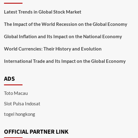
Latest Trends in Global Stock Market
The Impact of the World Recession on the Global Economy
Global Inflation and Its Impact on the National Economy
World Currencies: Their History and Evolution
International Trade and Its Impact on the Global Economy
ADS
Toto Macau
Slot Pulsa Indosat
togel hongkong
OFFICIAL PARTNER LINK