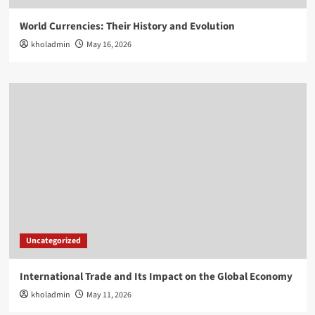
World Currencies: Their History and Evolution
kholadmin
May 16, 2026
Uncategorized
International Trade and Its Impact on the Global Economy
kholadmin
May 11, 2026