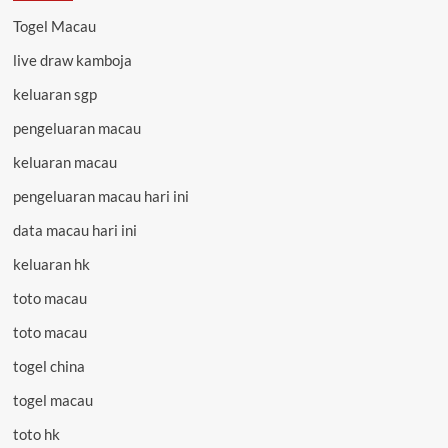
Togel Macau
live draw kamboja
keluaran sgp
pengeluaran macau
keluaran macau
pengeluaran macau hari ini
data macau hari ini
keluaran hk
toto macau
toto macau
togel china
togel macau
toto hk