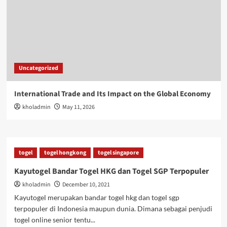
Uncategorized
International Trade and Its Impact on the Global Economy
kholadmin
May 11, 2026
togel
togel hongkong
togel singapore
Kayutogel Bandar Togel HKG dan Togel SGP Terpopuler
kholadmin
December 10, 2021
Kayutogel merupakan bandar togel hkg dan togel sgp
terpopuler di Indonesia maupun dunia. Dimana sebagai penjudi
togel online senior tentu...