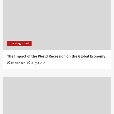
Uncategorized
The Impact of the World Recession on the Global Economy
kholadmin
July 3, 2026