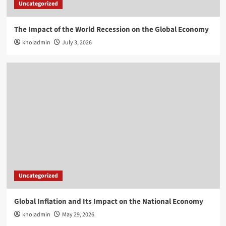
3
Uncategorized
The Impact of the World Recession on the Global Economy
Uncategorized
kholadmin
July 3, 2026
World Currencies: Their History and Evolution
4
Uncategorized
International Trade and Its Impact on the Global
Economy
5
Uncategorized
Global Inflation and Its Impact on the National Economy
kholadmin
May 29, 2026