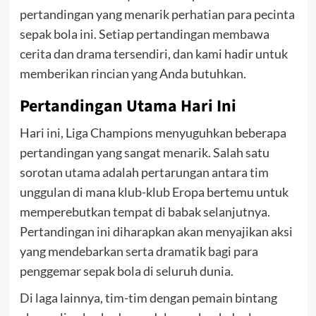
pertandingan yang menarik perhatian para pecinta
sepak bola ini. Setiap pertandingan membawa
cerita dan drama tersendiri, dan kami hadir untuk
memberikan rincian yang Anda butuhkan.
Pertandingan Utama Hari Ini
Hari ini, Liga Champions menyuguhkan beberapa
pertandingan yang sangat menarik. Salah satu
sorotan utama adalah pertarungan antara tim
unggulan di mana klub-klub Eropa bertemu untuk
memperebutkan tempat di babak selanjutnya.
Pertandingan ini diharapkan akan menyajikan aksi
yang mendebarkan serta dramatik bagi para
penggemar sepak bola di seluruh dunia.
Di laga lainnya, tim-tim dengan pemain bintang