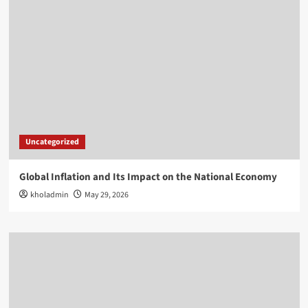
Uncategorized
Global Inflation and Its Impact on the National Economy
kholadmin
May 29, 2026