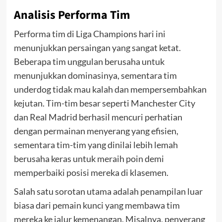
Analisis Performa Tim
Performa tim di Liga Champions hari ini
menunjukkan persaingan yang sangat ketat.
Beberapa tim unggulan berusaha untuk
menunjukkan dominasinya, sementara tim
underdog tidak mau kalah dan mempersembahkan
kejutan. Tim-tim besar seperti Manchester City
dan Real Madrid berhasil mencuri perhatian
dengan permainan menyerang yang efisien,
sementara tim-tim yang dinilai lebih lemah
berusaha keras untuk meraih poin demi
memperbaiki posisi mereka di klasemen.
Salah satu sorotan utama adalah penampilan luar
biasa dari pemain kunci yang membawa tim
mereka ke jalur kemenangan. Misalnya, penyerang