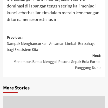
dominasi di lapangan tengah sering kali menjadi
kunci keberhasilan tim dalam meraih kemenangan
di turnamen seprestisius ini.
Post
Previous:
Dampak Menghancurkan: Ancaman Limbah Berbahaya
navigation
bagi Ekosistem Kita
Next:
Menembus Batas: Menggali Pesona Sepak Bola Euro di
Panggung Dunia
More Stories