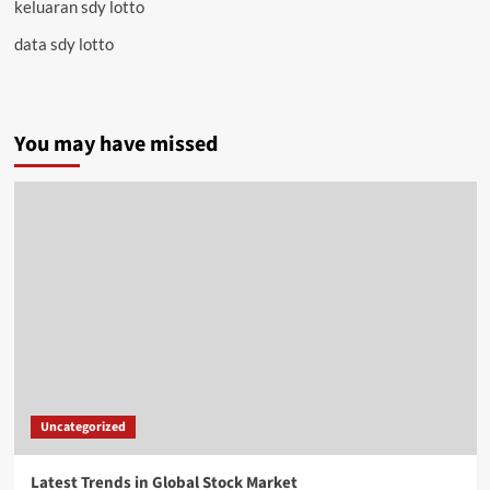
keluaran sdy lotto
data sdy lotto
You may have missed
Uncategorized
Latest Trends in Global Stock Market