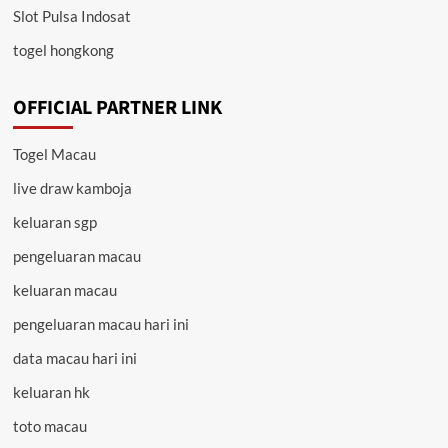
Slot Pulsa Indosat
togel hongkong
OFFICIAL PARTNER LINK
Togel Macau
live draw kamboja
keluaran sgp
pengeluaran macau
keluaran macau
pengeluaran macau hari ini
data macau hari ini
keluaran hk
toto macau