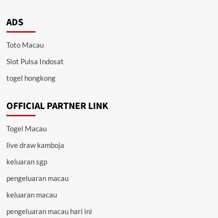
ADS
Toto Macau
Slot Pulsa Indosat
togel hongkong
OFFICIAL PARTNER LINK
Togel Macau
live draw kamboja
keluaran sgp
pengeluaran macau
keluaran macau
pengeluaran macau hari ini