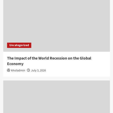
Uncategorized
The Impact of the World Recession on the Global
Economy
kholadmin
July 3, 2026