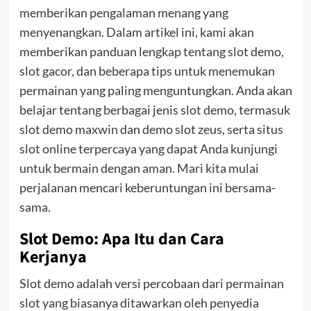
memberikan pengalaman menang yang
menyenangkan. Dalam artikel ini, kami akan
memberikan panduan lengkap tentang slot demo,
slot gacor, dan beberapa tips untuk menemukan
permainan yang paling menguntungkan. Anda akan
belajar tentang berbagai jenis slot demo, termasuk
slot demo maxwin dan demo slot zeus, serta situs
slot online terpercaya yang dapat Anda kunjungi
untuk bermain dengan aman. Mari kita mulai
perjalanan mencari keberuntungan ini bersama-
sama.
Slot Demo: Apa Itu dan Cara
Kerjanya
Slot demo adalah versi percobaan dari permainan
slot yang biasanya ditawarkan oleh penyedia