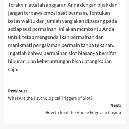
Terakhir, aturlah anggaran Anda dengan bijak dan
jangan terbawa emosi saat bermain. Tentukan
batas waktu dan jumlah yang akan dipasang pada
setiap sesi permainan. Ini akan membantu Anda
untuk tetap mengendalikan permainan dan
menikmati pengalaman bermain tanpa tekanan.
Ingatlah bahwa permainan slot biasanya bersifat
hiburan, dan keberuntungan bisa datang kapan
saja.
Post
Previous:
What Are the Psychological Triggers of Slot?
navigation
Next:
How to Beat the House Edge at a Casino