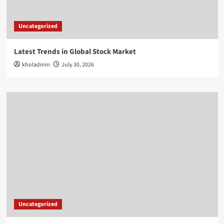
Uncategorized
Latest Trends in Global Stock Market
kholadmin
July 30, 2026
Uncategorized