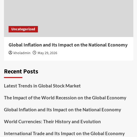
Uncategorized
Global Inflation and Its Impact on the National Economy
kholadmin
May 29, 2026
Recent Posts
Latest Trends in Global Stock Market
The Impact of the World Recession on the Global Economy
Global Inflation and Its Impact on the National Economy
World Currencies: Their History and Evolution
International Trade and Its Impact on the Global Economy