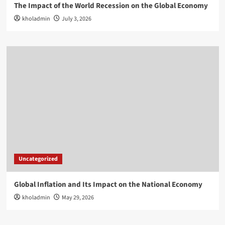
The Impact of the World Recession on the Global Economy
kholadmin
July 3, 2026
Uncategorized
Global Inflation and Its Impact on the National Economy
kholadmin
May 29, 2026