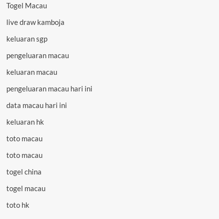
Togel Macau
live draw kamboja
keluaran sgp
pengeluaran macau
keluaran macau
pengeluaran macau hari ini
data macau hari ini
keluaran hk
toto macau
toto macau
togel china
togel macau
toto hk