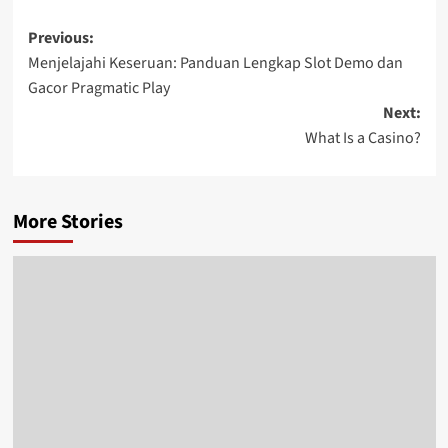
Post
Previous:
Menjelajahi Keseruan: Panduan Lengkap Slot Demo dan
navigation
Gacor Pragmatic Play
Next:
What Is a Casino?
More Stories