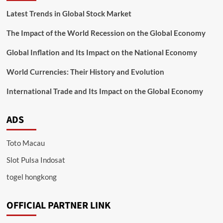
Latest Trends in Global Stock Market
The Impact of the World Recession on the Global Economy
Global Inflation and Its Impact on the National Economy
World Currencies: Their History and Evolution
International Trade and Its Impact on the Global Economy
ADS
Toto Macau
Slot Pulsa Indosat
togel hongkong
OFFICIAL PARTNER LINK