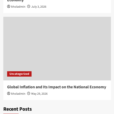
Economy
kholadmin
July 3, 2026
Uncategorized
Global Inflation and Its Impact on the National Economy
kholadmin
May 29, 2026
Recent Posts